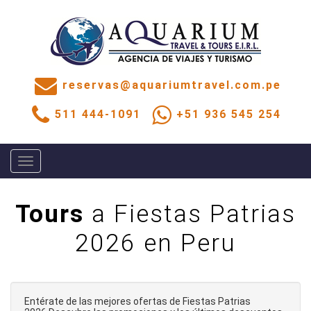
reservas@aquariumtravel.com.pe
511 444-1091
+51 936 545 254
Toggle
navigation
Tours
a Fiestas Patrias
2026 en Peru
Entérate de las mejores ofertas de Fiestas Patrias