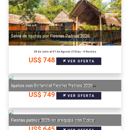
Selva de Iquitos por Fiestas Patrias 2026
28 de Julio al 01 de Agosto | 5 Dias - 4 Noches
US$ 748
VER OFERTA
Iquitos con Botanical Fiestas Patrias 2026
28 de Julio al 01 de Agosto | 5 Dias - 4 Noches
US$ 749
VER OFERTA
Fiestas patrias 2026 en arequipa con Colca
28 de Julio al 31 de Julio | 4 Dias - 3 Noches
US$ 645